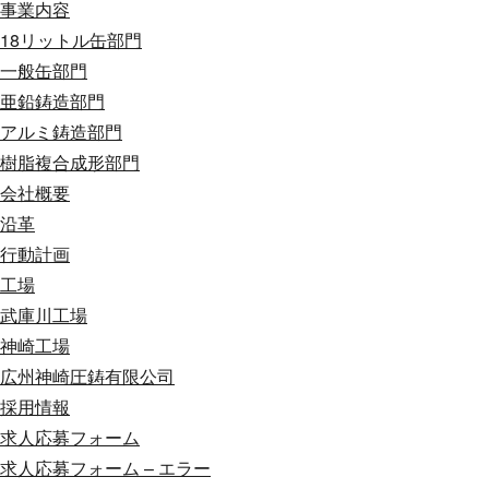
事業内容
18リットル缶部門
一般缶部門
亜鉛鋳造部門
アルミ鋳造部門
樹脂複合成形部門
会社概要
沿革
行動計画
工場
武庫川工場
神崎工場
広州神崎圧鋳有限公司
採用情報
求人応募フォーム
求人応募フォーム – エラー